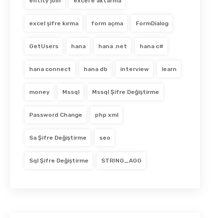
entity join
excel e aktarma
excel şifre kırma
form açma
FormDialog
GetUsers
hana
hana .net
hana c#
hana connect
hana db
interview
learn
money
Mssql
Mssql Şifre Değiştirme
Password Change
php xml
Sa Şifre Değiştirme
seo
Sql Şifre Değiştirme
STRING_AGG