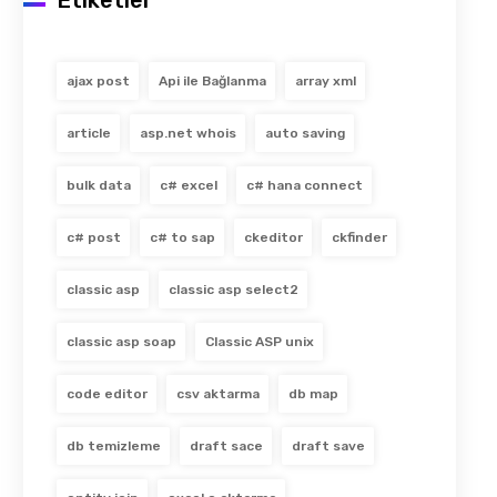
Etiketler
ajax post
Api ile Bağlanma
array xml
article
asp.net whois
auto saving
bulk data
c# excel
c# hana connect
c# post
c# to sap
ckeditor
ckfinder
classic asp
classic asp select2
classic asp soap
Classic ASP unix
code editor
csv aktarma
db map
db temizleme
draft sace
draft save