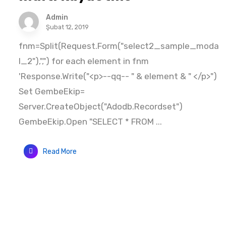
Admin
Şubat 12, 2019
fnm=Split(Request.Form("select2_sample_moda
l_2"),",") for each element in fnm
'Response.Write("<p>--qq-- " & element & " </p>")
Set GembeEkip=
Server.CreateObject("Adodb.Recordset")
GembeEkip.Open "SELECT * FROM ...
Read More