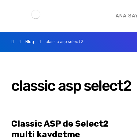
ANA SA
Blog
classic asp select2
classic asp select2
Classic ASP de Select2
multi kaydetme