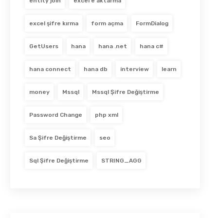
entity join
excel e aktarma
excel şifre kırma
form açma
FormDialog
GetUsers
hana
hana .net
hana c#
hana connect
hana db
interview
learn
money
Mssql
Mssql Şifre Değiştirme
Password Change
php xml
Sa Şifre Değiştirme
seo
Sql Şifre Değiştirme
STRING_AGG