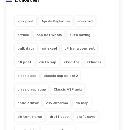
Etiketler
ajax post
Api ile Bağlanma
array xml
article
asp.net whois
auto saving
bulk data
c# excel
c# hana connect
c# post
c# to sap
ckeditor
ckfinder
classic asp
classic asp select2
classic asp soap
Classic ASP unix
code editor
csv aktarma
db map
db temizleme
draft sace
draft save