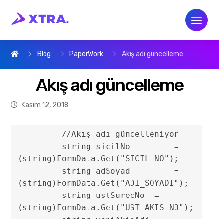
Blog
PaperWork
Akış adı güncelleme
Akış adı güncelleme
Kasım 12, 2018
	 //Akış adı güncelleniyor

	 string sicilNo	 	= 
(string)FormData.Get("SICIL_NO");

	 string adSoyad	 	= 
(string)FormData.Get("ADI_SOYADI");

	 string ustSurecNo  = 
(string)FormData.Get("UST_AKIS_NO");
