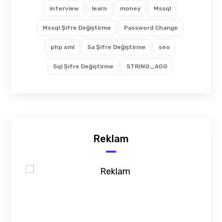
interview
learn
money
Mssql
Mssql Şifre Değiştirme
Password Change
php xml
Sa Şifre Değiştirme
seo
Sql Şifre Değiştirme
STRING_AGG
Reklam