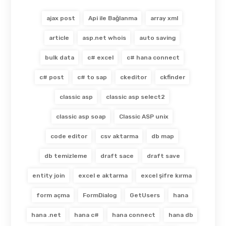
ajax post
Api ile Bağlanma
array xml
article
asp.net whois
auto saving
bulk data
c# excel
c# hana connect
c# post
c# to sap
ckeditor
ckfinder
classic asp
classic asp select2
classic asp soap
Classic ASP unix
code editor
csv aktarma
db map
db temizleme
draft sace
draft save
entity join
excel e aktarma
excel şifre kırma
form açma
FormDialog
GetUsers
hana
hana .net
hana c#
hana connect
hana db