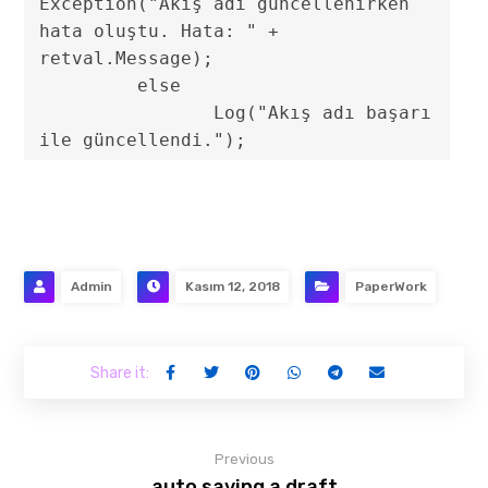
Exception("Akış adı güncellenirken 
hata oluştu. Hata: " + 
retval.Message);

	 else

	 	Log("Akış adı başarı 
ile güncellendi.");
Admin
Kasım 12, 2018
PaperWork
Previous
auto saving a draft