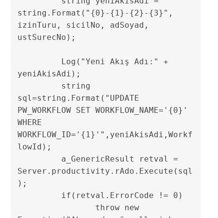
	 string yeniAkisAdi = 
string.Format("{0}-{1}-{2}-{3}", 
izinTuru, sicilNo, adSoyad, 
ustSurecNo);	 

	 Log("Yeni Akış Adı:" + 
yeniAkisAdi);

	 string 
sql=string.Format("UPDATE 
PW_WORKFLOW SET WORKFLOW_NAME='{0}' 
WHERE 
WORKFLOW_ID='{1}'",yeniAkisAdi,Workf
lowId);

	 a_GenericResult retval = 
Server.productivity.rAdo.Execute(sql
);

	 if(retval.ErrorCode != 0)

	 	throw new 